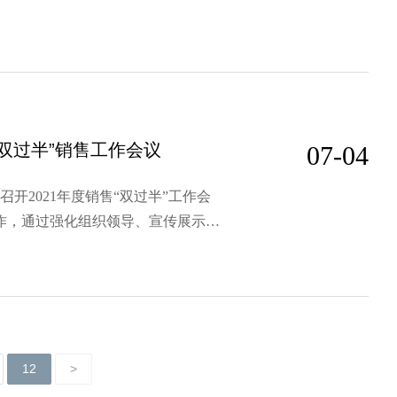
“双过半”销售工作会议
07-04
份召开2021年度销售“双过半”工作会
作，通过强化组织领导、宣传展示，
等工作，克服原材料价格波动、市场
绩大幅提升。展望下半年市场形势，
12
>