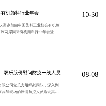
际有机颜料行业年会
10-30
董事长杨汉洲参加由中国染料工业协会有机颜
年海峡两岸国际有机颜料行业年会暨智
经理杨汉功参加智能、安全、低碳论
演讲。
— 双乐股份慰问防疫一线人员
08-08
股份有限公司党总支组织慰问队，深入到
在高温现场的疫情防控人员送去真切
赵万村、罗么村卡口等处，公司党总