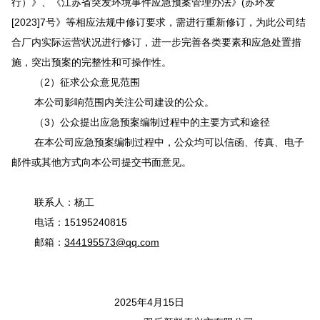
行）》、《江苏省突发环境事件应急预案管理办法》
(
苏环发
[2023]7
号》等相应法规
中修订要求
，
需进行重新修订，为此公司
结
合厂
内
实际运营状况进行修
订
，进一步完善各类要素和应急处置措
施，突出预案的完整性和可操作性。
（
2
）
征求公众意见范围
本公司影响范围内关注公司建设的公众。
（
3
）
公众提出应急预案编制过程中的主要方式和途径
在本公司应急预案编制过程中，公众均可以信函、传真、电子
邮件或其他方式向本公司提交书面意见。
联系人：杨工
电话：
15195240815
邮箱：
3
44195573@
qq
.com
2025年4
月
1
5日