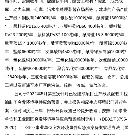
铝车间、盐回收车间、硫酸铵车间，酸套工程有：罐区、成品仓
库、动力车间、仓库、污水水处理装暂存场所等
；
建成的
产品产能
生产线
：铜酞菁
24000
吨
/
年、氰尿酸
1000
吨
/
年、酞菁蓝
16600
吨
/
年、颜料蓝
PB15:6 400
吨
/
年、
-
颜料蓝
PB60 400
吨
/
年、颜料紫
PV23 200
吨
/
年、颜料紫
PV37 100
吨
/
年、酞菁蓝
15:3 9000
吨
/
年、
酞菁蓝
15:4 1000
吨
/
年、酞菁蓝预制物
2000
吨
/
年、酞菁绿
3000
吨
/
年、盐酸
6600
吨
/
年、次氯酸钠
4500
吨
/
年、酞菁绿预制物
1000
吨
/
年、氯化亚铜
10000
吨
/
年、三氯化铝
10000
吨
/
年、次氯酸钠
10000
吨
/
年、硫酸铵
24000
吨
/
年、聚合氯化铝
30000
吨
/
年、结晶氯化铝
12840
吨
/
年、三氯化铝溶液
10000
吨
/
年
，
配套的罐区、仓库、公用
工程以及新浦至本厂区的液氯、硫酸、液碱、氮气管道。
公司于
2
022
年
5
月第三次
针对已经建成项目生产线及
配套
工程
编制了突发环境事件应急预案，并上报告相应生态环境部门进行备
案；但
时间接近三年，部分环保设施已经提升改造，
按照《企事业
单位和工业园区突发环境事件应急预案编制导则》（
DB32/T3795-
2020
）、《企业事业单位突发环境事件应急预案备案管理办法（试