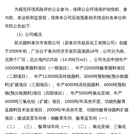
为规范环境风险评价公众参与，保障公众环境保护知情权、参
与权、表达权和监督权，现将本公司应急预案相关情况向各单位和
市民公告如下
:
（
1
）
公司概况
双乐颜料泰兴市有限公司（原泰兴市超辰化工有限公司）创建
于
2008
年初，厂址位于泰兴经济开发区疏港路
18
号
，公司分为南、
北两个厂区
；总占地约
225
亩（
14.998
万
m2
）。公司先后申报年产
16000
吨酞菁颜料项目（一期项目）、年产
22600
吨酞菁颜料项目
（二期项目）、年产
11300
吨高性能颜料、
3000
吨预制物
(
预分散颜
料
)
扩建项目（三期项目）、年产
4000
吨高性能颜料、
4000
吨预制
物
(
预分散颜料
)
项目（四期项目）、
年产5000
吨氯化亚铜、
年产
4000
吨三氯化铝（扩建）项目
、
1
000
吨
/
年高色牢度、功能性酞菁
蓝颜料技术改造项目
、2000
吨
/
年高色牢度、功能性酞菁绿颜料扩建
项目
；建成装置车间有：
铜酞菁
车间、
酞菁蓝
车间（一）、
（二）、（三）、
酞菁
绿车间（一）、（二）、氯化亚铜、三氯化